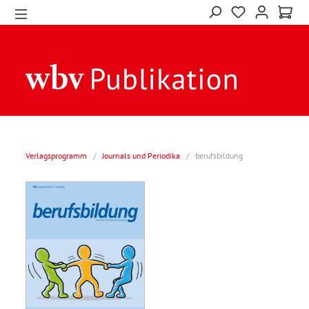
Verlagsprogramm
/
Journals und Periodika
/
berufsbildung