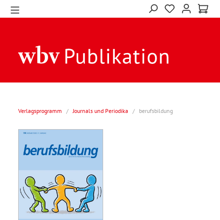
Verlagsprogramm
/
Journals und Periodika
/
berufsbildung