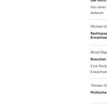
Von einer 
Antwort
Forum Arbeitslehre
Michael Gö
Rechtspop
Erwachse
Bernd Käpp
Brauchen 
Eine Posit
Erwachse
Thomas Gil
Politisch