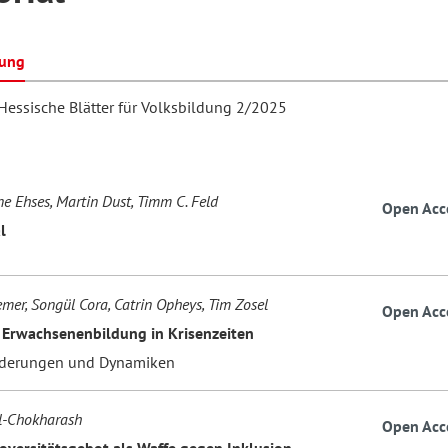
bung
hilosophie
oziale Arbeit
orum Erwachsenenbildung
Schule und Unterricht
 Hessische Blätter für Volksbildung 2/2025
chul- und Unterrichtsforschung
AB-Forum
ne Ehses, Martin Dust, Timm C. Feld
Open Acc
l
ersonal- und
oSch
rganisationsentwicklung
mer, Songül Cora, Catrin Opheys, Tim Zosel
Open Acc
e Erwachsenenbildung in Krisenzeiten
eminar
rderungen und Dynamiken
eitschrift für
l-Chokharash
Open Acc
remdsprachenforschung
oversitätsgebot als Waffe gegen Inklusion