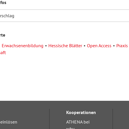
nfos
orschlag
rte
Erwachsenenbildung
Hessische Blätter
Open Access
Praxis
aft
Kooperationen
einlösen
ATHENA bei
wbv