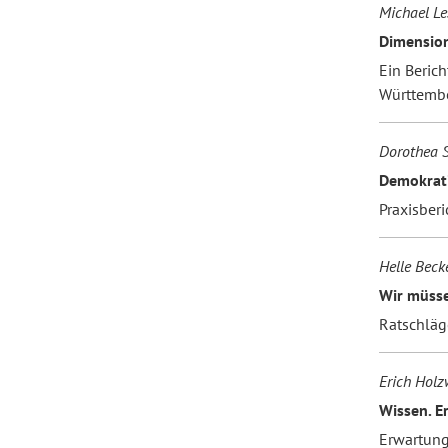
Michael Le
Dimension
Ein Beric
Württemb
Dorothea 
Demokrati
Praxisber
Helle Beck
Wir müss
Ratschläge
Erich Holz
Wissen. E
Erwartung