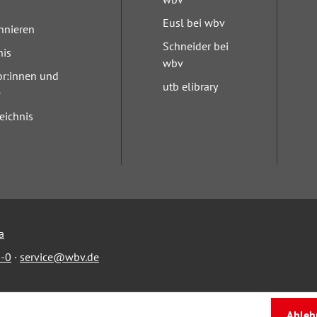
Eusl bei wbv
nnieren
Schneider bei
nis
wbv
or:innen und
utb elibrary
e
eichnis
a
-0
·
service@wbv.de
Ableh