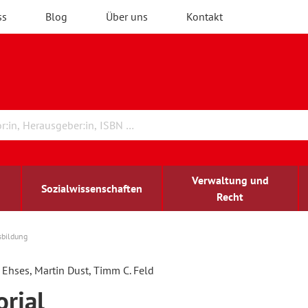
ss
Blog
Über uns
Kontakt
Verwaltung und
Sozialwissenschaften
Recht
sbildung
rchitektur
chreibwissenschaft
irchenrecht
lind-sehbehindert
Erwachsenenbildung
 Ehses, Martin Dust, Timm C. Feld
orial
ulturelle Bildung
rühkindliche Bildung
ochschule und Wissenschaft
assrecht
vb forum