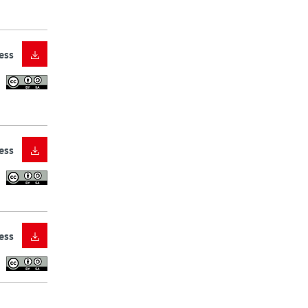
ess
ess
ess