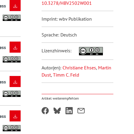
10.3278/HBV2502W001
ess
Imprint: wbv Publikation
Sprache: Deutsch
ess
Lizenzhinweis:
Autor(en):
Christiane Ehses
,
Martin
Dust
,
Timm C. Feld
ess
Artikel weiterempfehlen
ess