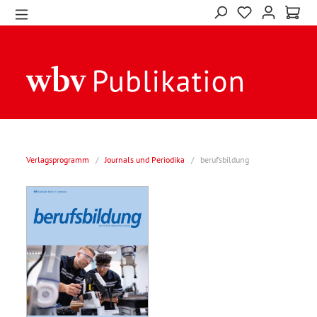
Verlagsprogramm
/
Journals und Periodika
/
berufsbildung