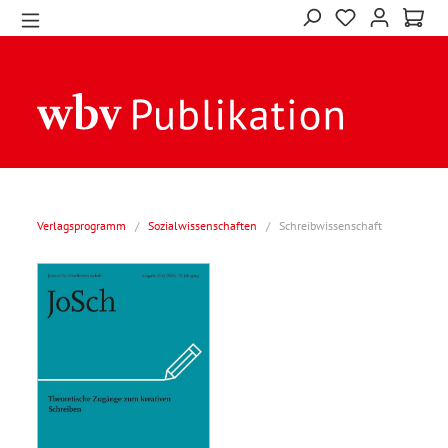
Verlagsprogramm
/
Sozialwissenschaften
/
Schreibwissenschaft