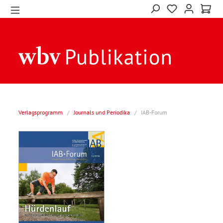
Verlagsprogramm
/
Journals und Periodika
/
IAB-Forum