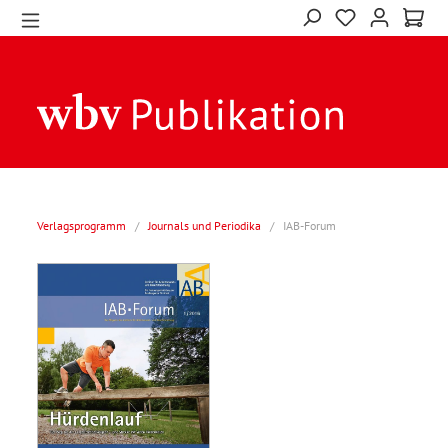
Verlagsprogramm
/
Journals und Periodika
/
IAB-Forum