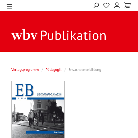
Verlagsprogramm
/
Pädagogik
/
Erwachsenenbildung