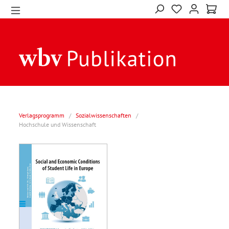
Verlagsprogramm
/
Sozialwissenschaften
/
Hochschule und Wissenschaft