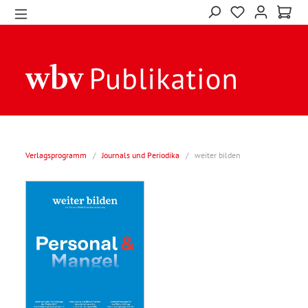
Verlagsprogramm
/
Journals und Periodika
/
weiter bilden