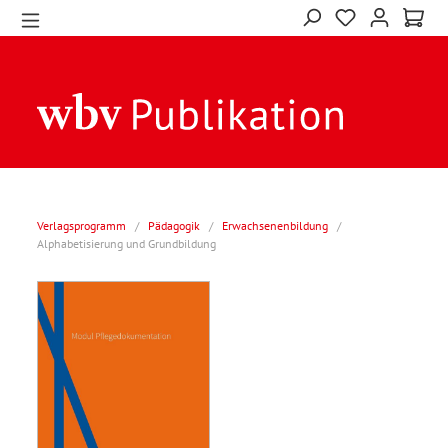
Verlagsprogramm
/
Pädagogik
/
Erwachsenenbildung
/
Alphabetisierung und Grundbildung