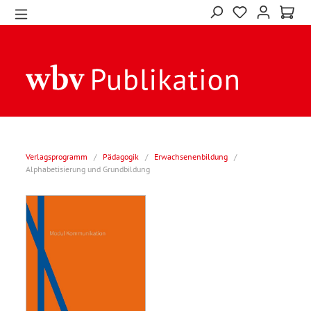
Verlagsprogramm
/
Pädagogik
/
Erwachsenenbildung
/
Alphabetisierung und Grundbildung