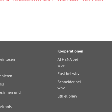
Kooperationen
einlösen
ATHENA bei
wbv
Eusl bei wbv
nnieren
Schneider bei
nis
wbv
or:innen und
utb elibrary
e
eichnis