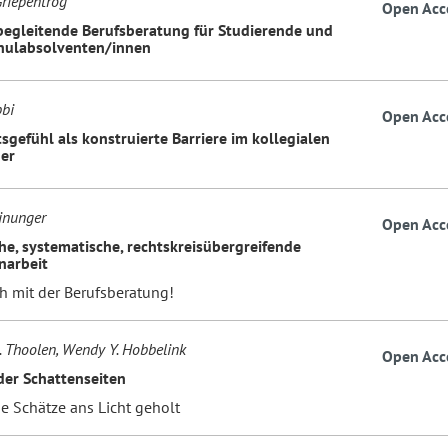
riepentrog
Open Acc
egleitende Berufsberatung für Studierende und
hulabsolventen/innen
bi
Open Acc
sgefühl als konstruierte Barriere im kollegialen
er
inunger
Open Acc
che, systematische, rechtskreisübergreifende
arbeit
ch mit der Berufsberatung!
M. Thoolen, Wendy Y. Hobbelink
Open Acc
 der Schattenseiten
e Schätze ans Licht geholt