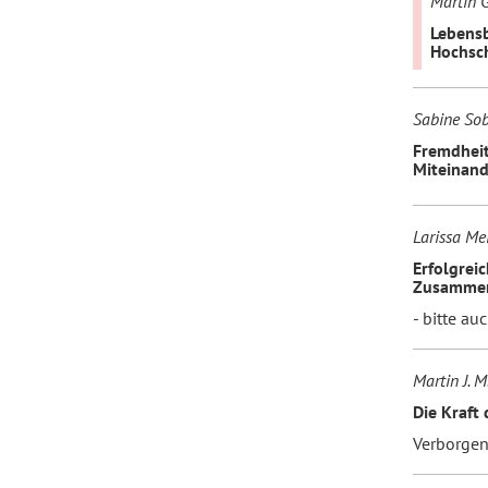
Martin G
Lebensb
Hochsc
Forum Arbeitslehre
Sabine Sob
Fremdheit
Miteinand
Larissa Me
Erfolgrei
Zusammen
- bitte au
Martin J. 
Die Kraft
Verborgen