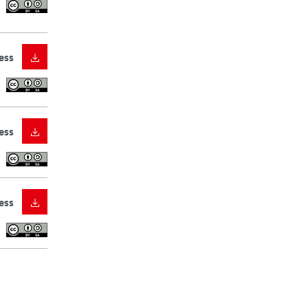
ess
ess
ess