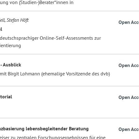
dung von (Studien-)Berater*innen in
ll, Stefan Höft
Open Acc
l
 deutschsprachiger Online-Self-Assessments zur
ientierung
- Ausblick
Open Acc
 mit Birgit Lohmann (ehemalige Vorsitzende des dvb)
itorial
Open Acc
nzbasierung lebensbegleitender Beratung
Open Acc
iser zu zentralen Forschungsergebnissen für eine