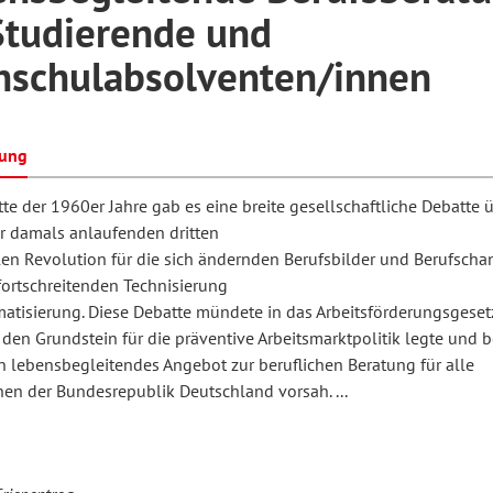
Studierende und
hschulabsolventen/innen
hilosophie
oziale Arbeit
orum Erwachsenenbildung
Schule und Unterricht
bung
chul- und Unterrichtsforschung
AB-Forum
tte der 1960er Jahre gab es eine breite gesellschaftliche Debatte 
r damals anlaufenden dritten
ersonal- und
llen Revolution für die sich ändernden Berufsbilder und Berufscha
oSch
fortschreitenden Technisierung
rganisationsentwicklung
atisierung. Diese Debatte mündete in das Arbeitsförderungsgeset
den Grundstein für die präventive Arbeitsmarktpolitik legte und b
n lebensbegleitendes Angebot zur beruflichen Beratung für alle
eminar
nen der Bundesrepublik Deutschland vorsah. ...
eitschrift für
remdsprachenforschung