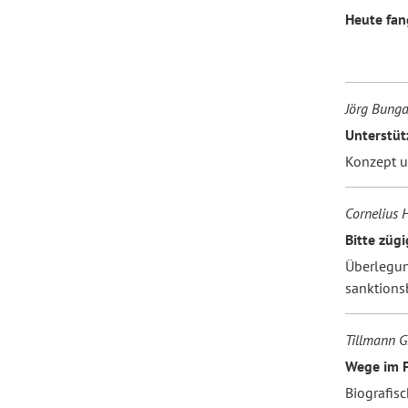
Heute fang
Jörg Bunga
Unterstüt
Konzept 
Cornelius 
Bitte zügi
Überlegun
sanktions
Tillmann G
Wege im F
Biografis