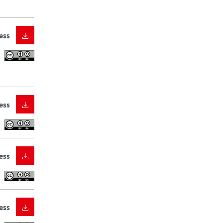
ess
ess
ess
ess