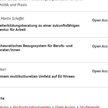
Politik und Praxis
 Martin Scheffel
Open Acc
eiterbildungsberatung zu einer zukunftsfähigen
ntur für Arbeit
theoretisches Bezugssystem für Berufs- und
Open Acc
erater/innen
kari
Open Acc
 einem multikulturellen Umfeld auf EU Niveau
rte
atung
Hochschulabsolventen
Open Access
Studierende