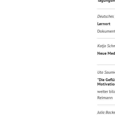
Tagungs
Deutsches 
Lernort
Dokumenta
Katja Schm
Neue Med
Uta Saumwe
"Die Gefl
Motivation
weiter bi
Reimann
Julia Back