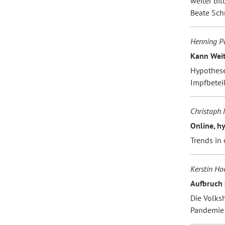
weiter bi
Beate Sch
Henning Pä
Kann Weit
Hypothes
Impfbetei
Christoph 
Online, h
Trends in
Kerstin Hoe
Aufbruch 
Die Volks
Pandemie