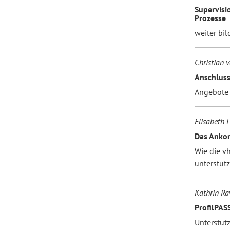
Supervisi
Prozesse
weiter bil
Christian 
Anschluss
Angebote 
Elisabeth 
Das Anko
Wie die vh
unterstütz
Kathrin Ra
ProfilPASS
Unterstüt