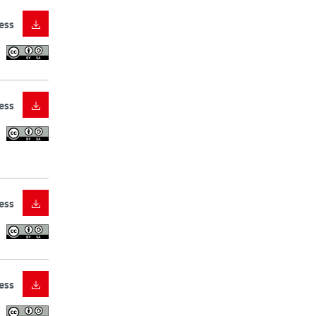
ess
ess
ess
ess