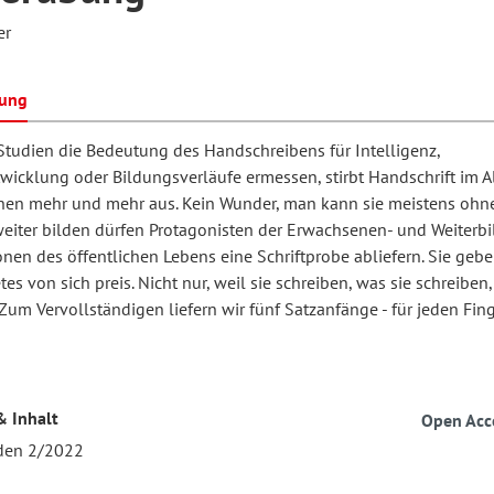
er
hilosophie
oziale Arbeit
orum Erwachsenenbildung
Schule und Unterricht
bung
tudien die Bedeutung des Handschreibens für Intelligenz,
wicklung oder Bildungsverläufe ermessen, stirbt Handschrift im Al
chul- und Unterrichtsforschung
AB-Forum
en mehr und mehr aus. Kein Wunder, man kann sie meistens ohne
 weiter bilden dürfen Protagonisten der Erwachsenen- und Weiterb
ersonal- und
nen des öffentlichen Lebens eine Schriftprobe abliefern. Sie geb
oSch
es von sich preis. Nicht nur, weil sie schreiben, was sie schreiben
rganisationsentwicklung
Zum Vervollständigen liefern wir fünf Satzanfänge - für jeden Fing
eminar
& Inhalt
Open Acc
eitschrift für
lden 2/2022
remdsprachenforschung