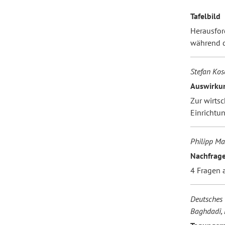
Tafelbild
Herausfor
während 
Stefan Kos
Auswirku
Zur wirts
Einrichtu
Philipp Ma
Nachfrag
4 Fragen a
Deutsches I
Baghdadi, 