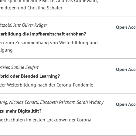
lden spricht mit Anne Becke, Andreas Grünewald,
midtgen und Christine Schäfer
tzold, Jens Oliver Krüger
Open Acc
erbildung die Impfbereitschaft erhöhen?
en zum Zusammenhang von Weiterbildung und
ligung
Meier, Sabine Seufert
Open Acc
ybrid oder Blended Learning?
 der Weiterbildung nach der Corona-Pandemie
nig, Nicolas Echarti, Elisabeth Reichart, Sarah Widany
Open Acc
zu mehr Digitalität?
hochschulen im ersten Lockdown der Corona-