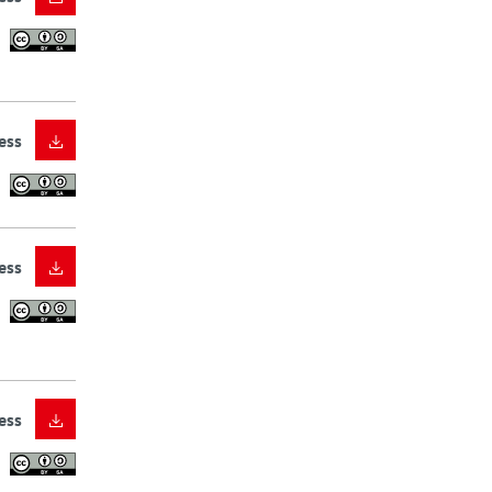
ess
ess
ess