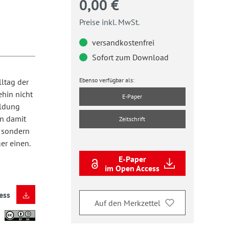
0,00 €
Preise inkl. MwSt.
versandkostenfrei
Sofort zum Download
Ebenso verfügbar als:
ltag der
hin nicht
E-Paper
ildung
en damit
Zeitschrift
, sondern
er einen.
E-Paper
im Open Access
ess
Auf den Merkzettel