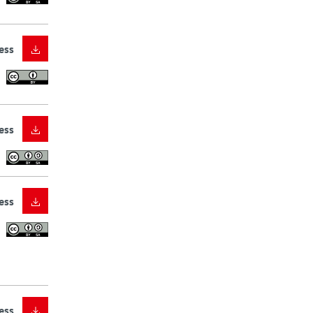
ess
ess
ess
ess