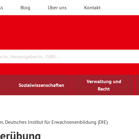
ss
Blog
Über uns
Kontakt
Verwaltung und
Sozialwissenschaften
Recht
rchitektur
chreibwissenschaft
irchenrecht
lind-sehbehindert
Erwachsenenbildung
r, Deutsches Institut für Erwachsenenbildung (DIE)
gerübung
ulturelle Bildung
rühkindliche Bildung
ochschule und Wissenschaft
assrecht
vb forum