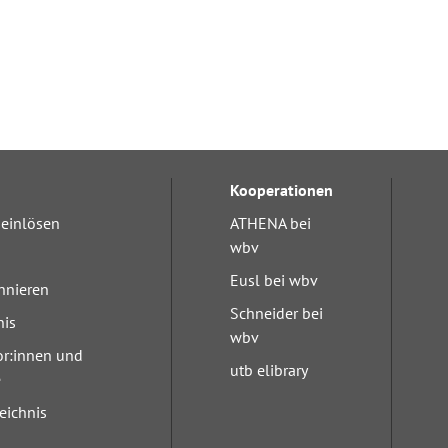
Kooperationen
einlösen
ATHENA bei
wbv
Eusl bei wbv
nnieren
Schneider bei
nis
wbv
or:innen und
utb elibrary
e
eichnis