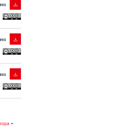
ess
ess
ess
ropa