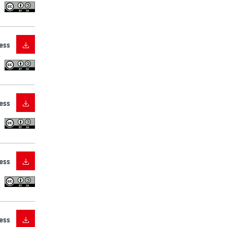
ess
ess
ess
ess