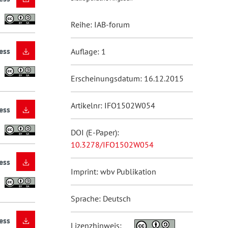
Reihe: IAB-forum
ess
Auflage: 1
Erscheinungsdatum: 16.12.2015
Artikelnr: IFO1502W054
ess
DOI (E-Paper):
10.3278/IFO1502W054
ess
Imprint: wbv Publikation
Sprache: Deutsch
ess
Lizenzhinweis: