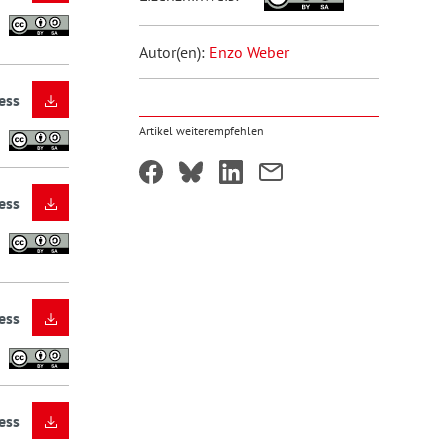
Autor(en):
Enzo Weber
ess
Artikel weiterempfehlen
ess
ess
ess