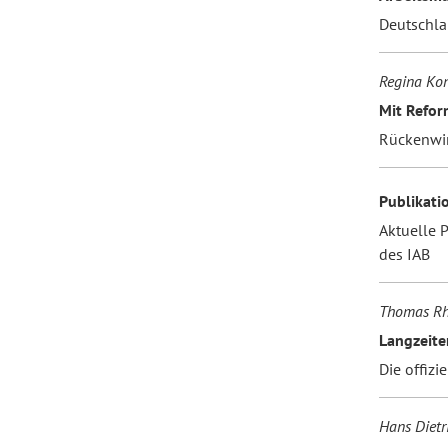
Deutschla
Regina Kon
Mit Refor
Rückenwin
Publikati
Aktuelle 
des IAB
Thomas Rhe
Langzeite
Die offizi
Hans Dietr