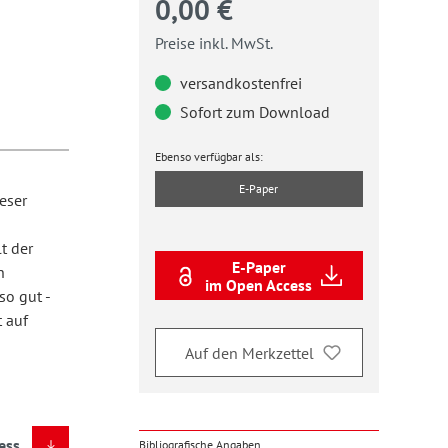
0,00 €
Preise inkl. MwSt.
versandkostenfrei
Sofort zum Download
Ebenso verfügbar als:
E-Paper
eser
t der
E-Paper
h
im Open Access
so gut -
 auf
Auf den Merkzettel
ess
Bibliografische Angaben