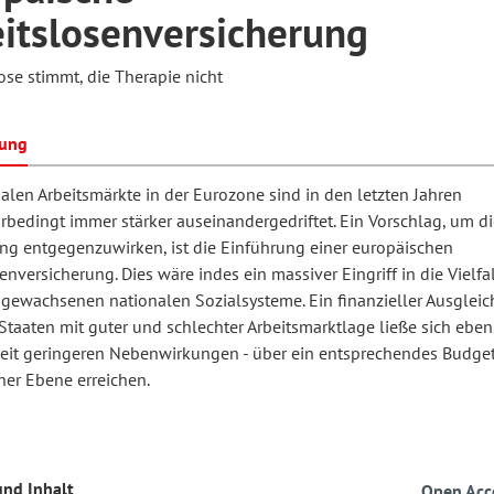
itslosenversicherung
se stimmt, die Therapie nicht
hilosophie
oziale Arbeit
orum Erwachsenenbildung
Schule und Unterricht
bung
chul- und Unterrichtsforschung
AB-Forum
alen Arbeitsmärkte in der Eurozone sind in den letzten Jahren
rbedingt immer stärker auseinandergedriftet. Ein Vorschlag, um di
ng entgegenzuwirken, ist die Einführung einer europäischen
ersonal- und
oSch
enversicherung. Dies wäre indes ein massiver Eingriff in die Vielfal
rganisationsentwicklung
h gewachsenen nationalen Sozialsysteme. Ein finanzieller Ausgleic
taaten mit guter und schlechter Arbeitsmarktlage ließe sich eben
eit geringeren Nebenwirkungen - über ein entsprechendes Budget
eminar
her Ebene erreichen.
eitschrift für
remdsprachenforschung
und Inhalt
Open Acc