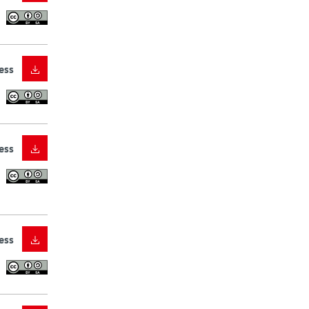
ess
ess
ess