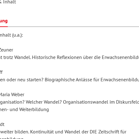
& Inhalt
bung
hilosophie
oziale Arbeit
orum Erwachsenenbildung
Schule und Unterricht
halt (u.a.):
Zeuner
chul- und Unterrichtsforschung
AB-Forum
ät trotz Wandel. Historische Reflexionen über die Erwachsenenbil
ersonal- und
ff
oSch
nen oder neu starten? Biographische Anlässe für Erwachsenenbild
rganisationsentwicklung
Maria Weber
ganisation? Welcher Wandel? Organisationswandel im Diskursfeld
eminar
en- und Weiterbildung
dt
eitschrift für
 weiter bilden. Kontinuität und Wandel der DIE Zeitschrift für
remdsprachenforschung