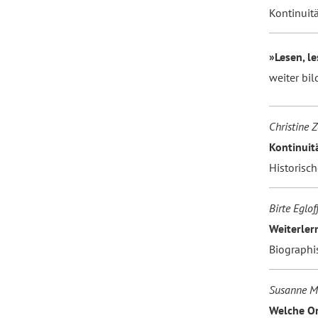
Kontinuit
»Lesen, le
weiter bi
Christine 
Kontinuit
Historisc
Birte Eglof
Weiterler
Biographi
Susanne M
Welche Or