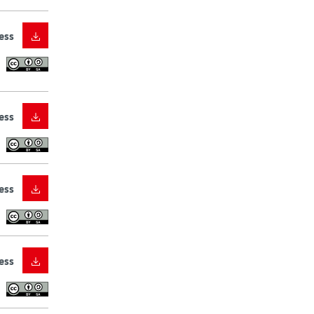
ess
ess
ess
ess