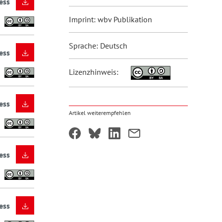
ess
Imprint: wbv Publikation
Sprache: Deutsch
ess
Lizenzhinweis:
ess
Artikel weiterempfehlen
ess
ess