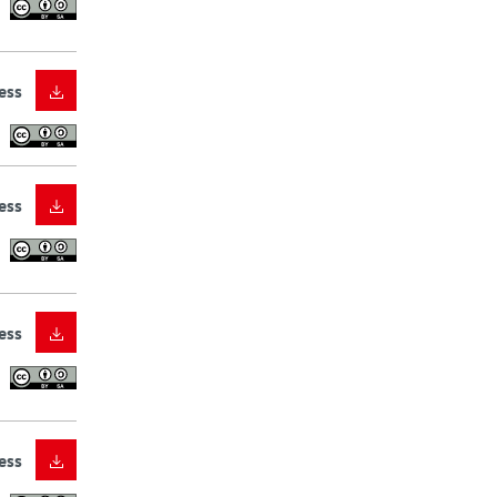
ess
ess
ess
ess