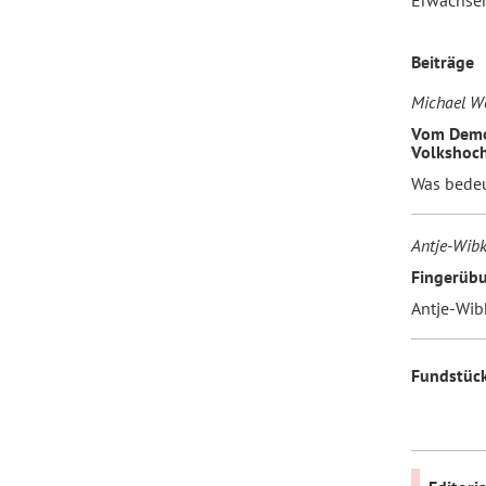
Erwachse
Beiträge
Forum Arbeitslehre
Michael We
Vom Demon
Volkshoc
Was bedeu
Antje-Wibk
Fingerüb
Antje-Wib
Fundstüc