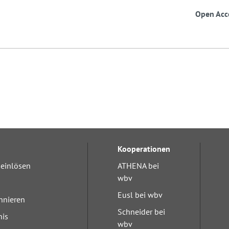
Open Acc
Kooperationen
einlösen
ATHENA bei
wbv
Eusl bei wbv
nnieren
Schneider bei
nis
wbv