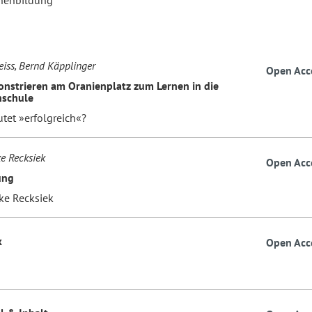
nenbildung
iss, Bernd Käpplinger
Open Acc
strieren am Oranienplatz zum Lernen in die
hschule
tet »erfolgreich«?
e Recksiek
Open Acc
ung
ke Recksiek
k
Open Acc