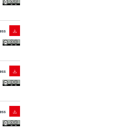
ess
ess
ess