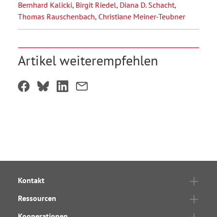
Bernhard Kalicki
,
Birgit Riedel
,
Diana D. Schacht
,
Thomas Rauschenbach
,
Christiane Meiner-Teubner
Artikel weiterempfehlen
Kontakt
Ressourcen
Kooperationen