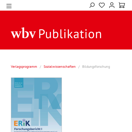
Verlagsprogramm
/
Sozialwissenschaften
/
Bildungsforschung