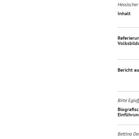
Hessischer
Inhalt
Forum Arbeitslehre
Referieru
Volksbild
Bericht a
Birte Egloff
Biografis
Einführu
Bettina Da