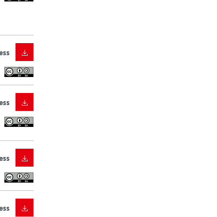
ess
ess
ess
ess