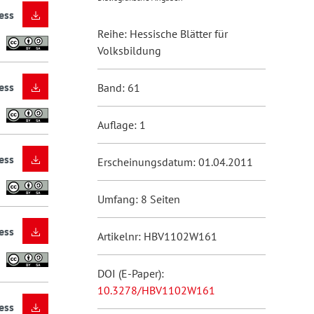
ess
Reihe: Hessische Blätter für
Volksbildung
ess
Band: 61
Auflage: 1
ess
Erscheinungsdatum: 01.04.2011
Umfang: 8 Seiten
ess
Artikelnr: HBV1102W161
DOI (E-Paper):
10.3278/HBV1102W161
ess