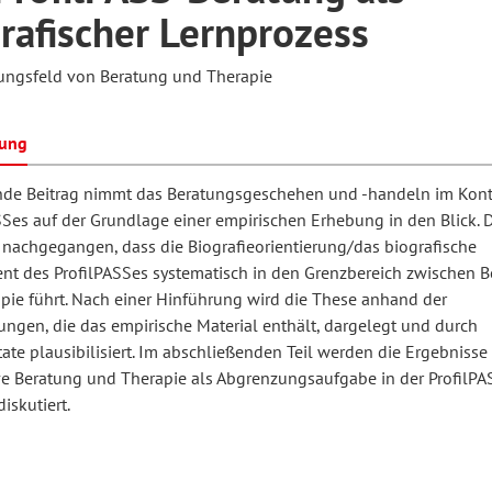
rafischer Lernprozess
ngsfeld von Beratung und Therapie
hilosophie
oziale Arbeit
orum Erwachsenenbildung
Schule und Unterricht
bung
chul- und Unterrichtsforschung
AB-Forum
nde Beitrag nimmt das Beratungsgeschehen und -handeln im Kont
SSes auf der Grundlage einer empirischen Erhebung in den Blick. 
 nachgegangen, dass die Biografieorientierung/das biografische
ersonal- und
oSch
t des ProfilPASSes systematisch in den Grenzbereich zwischen B
rganisationsentwicklung
pie führt. Nach einer Hinführung wird die These anhand der
ungen, die das empirische Material enthält, dargelegt und durch
tate plausibilisiert. Im abschließenden Teil werden die Ergebnisse
eminar
ve Beratung und Therapie als Abgrenzungsaufgabe in der ProfilPA
iskutiert.
eitschrift für
remdsprachenforschung