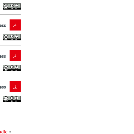
ess
ess
ess
udie