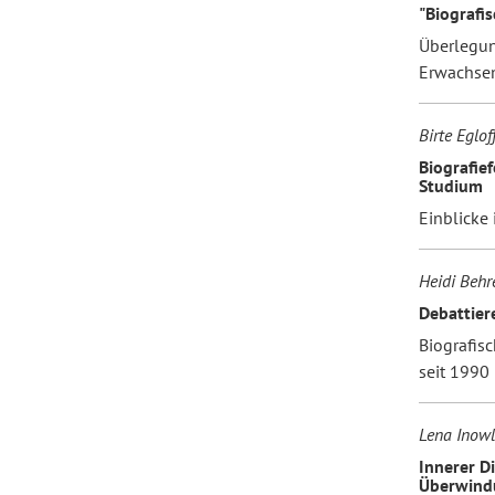
"Biografis
Überlegun
Erwachse
Birte Eglof
Biografie
Studium
Einblicke
Heidi Behr
Debattiere
Biografis
seit 1990
Lena Inowl
Innerer D
Überwindu