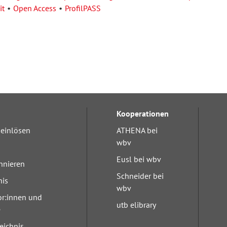
it
Open Access
ProfilPASS
Kooperationen
einlösen
ATHENA bei
wbv
Eusl bei wbv
nnieren
Schneider bei
nis
wbv
or:innen und
utb elibrary
e
eichnis