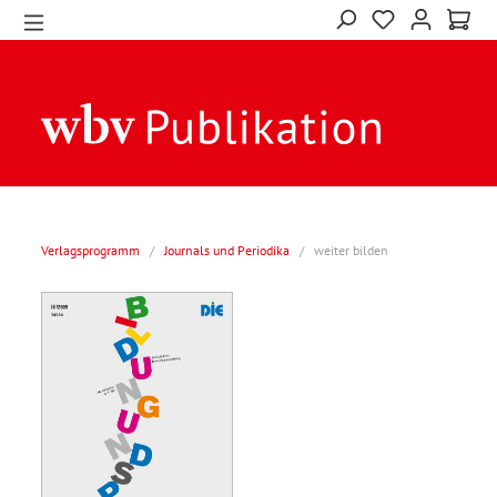
Verlagsprogramm
/
Journals und Periodika
/
weiter bilden