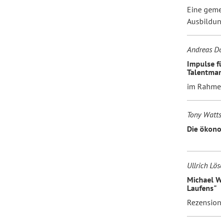
Eine geme
Ausbildun
Andreas D
Impulse fü
Talentma
im Rahmen
Tony Watt
Die ökono
Ullrich Lös
Michael W.
Laufens"
Rezensio