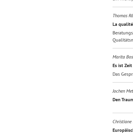
Thomas Rös
Forum Arbeitslehre
La qualité
Beratungs
Qualität
Marita Bo
Es ist Zeit
Das Gespr
Jochen Met
Den Traumj
Christiane
Europäisc