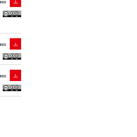
ess
ess
ess