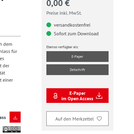
0,00 €
Preise inkl. MwSt.
versandkostenfrei
Sofort zum Download
ch dem
Ebenso verfügbar als:
nlass für
E-Paper
es
t der
Zeitschrift
tät
t einer
E-Paper
im Open Access
ess
Auf den Merkzettel