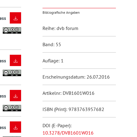
Bibliografische Angaben
ess
Reihe: dvb forum
Band: 55
ess
Auflage: 1
Erscheinungsdatum: 26.07.2016
Artikelnr: DVB1601W016
ess
ISBN (Print): 9783763957682
DOI (E-Paper):
ess
10.3278/DVB1601W016