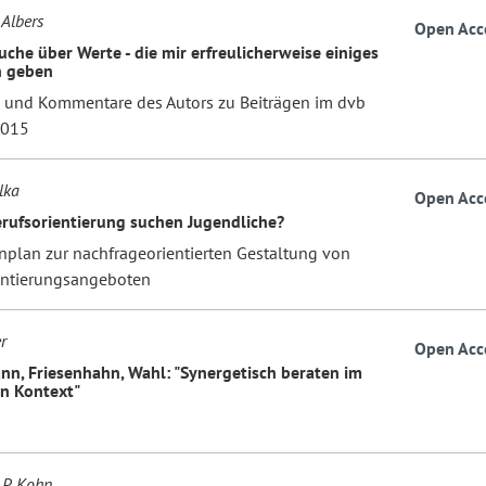
 Albers
Open Acc
uche über Werte - die mir erfreulicherweise einiges
n geben
und Kommentare des Autors zu Beiträgen im dvb
2015
lka
Open Acc
rufsorientierung suchen Jugendliche?
nplan zur nachfrageorientierten Gestaltung von
entierungsangeboten
r
Open Acc
nn, Friesenhahn, Wahl: "Synergetisch beraten im
en Kontext"
n
 P. Kohn