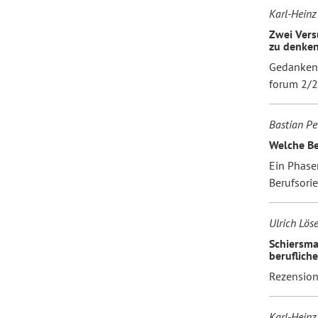
Karl-Heinz
Zwei Vers
zu denke
Gedanken 
forum 2/
Bastian Pe
Welche Be
Ein Phase
Berufsori
Ulrich Löse
Schiersma
beruflich
Rezensio
Karl-Heinz