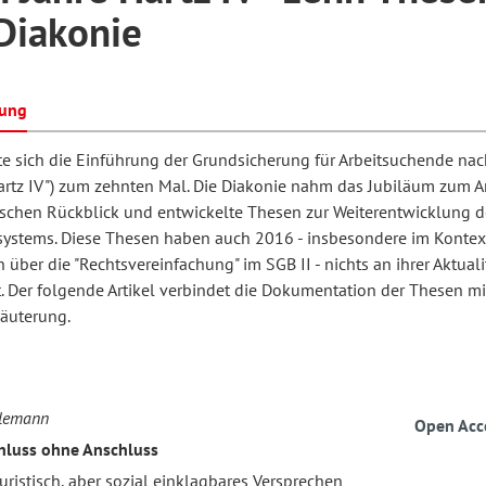
Diakonie
hilosophie
oziale Arbeit
orum Erwachsenenbildung
Schule und Unterricht
bung
te sich die Einführung der Grundsicherung für Arbeitsuchende na
chul- und Unterrichtsforschung
AB-Forum
Hartz IV") zum zehnten Mal. Die Diakonie nahm das Jubiläum zum A
tischen Rückblick und entwickelte Thesen zur Weiterentwicklung d
systems. Diese Thesen haben auch 2016 - insbesondere im Kontex
ersonal- und
 über die "Rechtsvereinfachung" im SGB II - nichts an ihrer Aktuali
oSch
rganisationsentwicklung
. Der folgende Artikel verbindet die Dokumentation der Thesen mi
läuterung.
eminar
rlemann
Open Acc
eitschrift für
hluss ohne Anschluss
remdsprachenforschung
juristisch, aber sozial einklagbares Versprechen