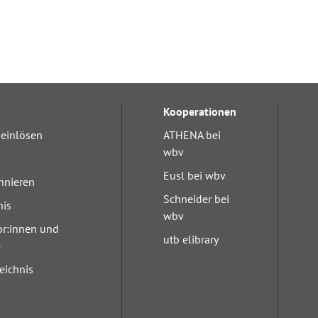
Kooperationen
einlösen
ATHENA bei
wbv
Eusl bei wbv
nnieren
Schneider bei
nis
wbv
or:innen und
utb elibrary
e
eichnis