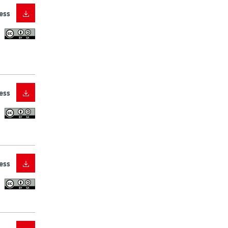
ess
ess
ess