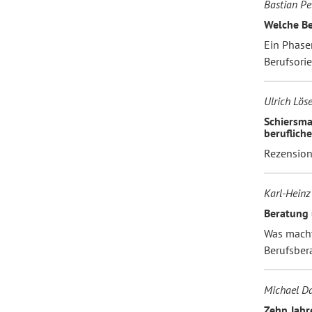
Bastian Pe
Welche Be
Ein Phase
Berufsori
Ulrich Löse
Schiersma
beruflich
Rezensio
Karl-Heinz
Beratung 
Was macht
Berufsber
Michael D
Zehn Jahr