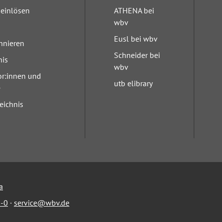
einlösen
ATHENA bei
wbv
Eusl bei wbv
nnieren
Schneider bei
nis
wbv
or:innen und
utb elibrary
e
eichnis
a
-0
·
service@wbv.de