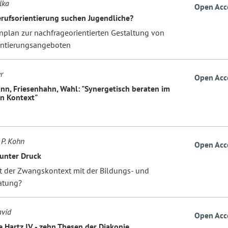
lka
Open Acc
rufsorientierung suchen Jugendliche?
nplan zur nachfrageorientierten Gestaltung von
entierungsangeboten
r
Open Acc
nn, Friesenhahn, Wahl: "Synergetisch beraten im
en Kontext"
n
 P. Kohn
Open Acc
unter Druck
 der Zwangskontext mit der Bildungs- und
atung?
avid
Open Acc
e Hartz IV - zehn Thesen der Diakonie