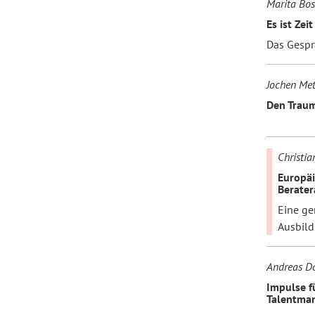
Marita Bo
Es ist Zeit
Das Gespr
Jochen Met
Den Traumj
Christia
Europäi
Berater
Eine ge
Ausbild
Andreas D
Impulse fü
Talentma