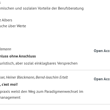
s
mischen und sozialen Vorteile der Berufsberatung
z Albers
uche über Werte
rlemann
Open Acc
hluss ohne Anschluss
juristisch, aber sozial einklagbares Versprechen
er, Heiner Bleckmann, Bernd-Joachim Ertelt
Open Acc
, c'est moi!
praxis weist den Weg zum Paradigmenwechsel im
smanagement