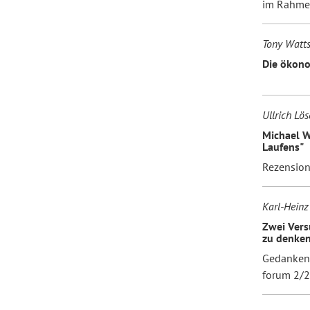
im Rahmen
Tony Watt
Die ökono
Ullrich Lös
Michael W.
Laufens"
Rezensio
Karl-Heinz
Zwei Vers
zu denke
Gedanken 
forum 2/