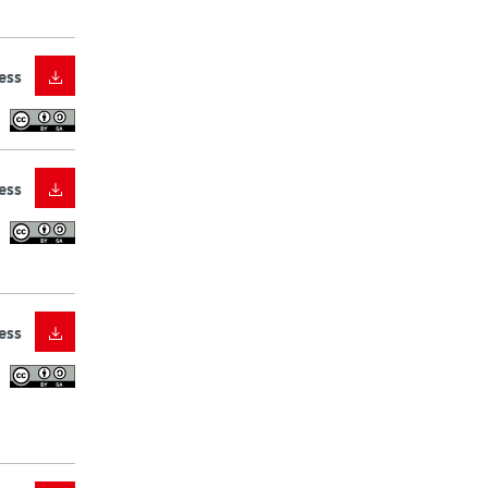
ess
ess
ess