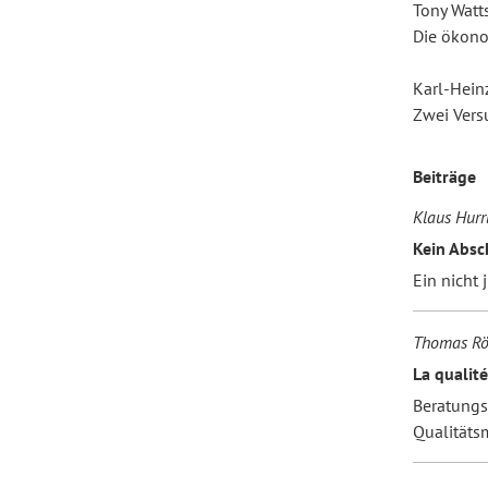
Tony Watt
Die ökono
Forum Arbeitslehre
Karl-Hein
Zwei Vers
Beiträge
Klaus Hur
Kein Absc
Ein nicht 
Thomas Rös
La qualité
Beratungs
Qualität