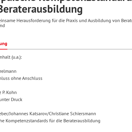
Beraterausbildung
insame Herausforderung für die Praxis und Ausbildung von Berat
hilosophie
oziale Arbeit
orum Erwachsenenbildung
Schule und Unterricht
and
bung
chul- und Unterrichtsforschung
AB-Forum
halt (u.a.):
ersonal- und
rrelmann
oSch
rganisationsentwicklung
hluss ohne Anschluss
z P. Kohn
eminar
unter Druck
Weber/Johannes Katsarov/Christiane Schiersmann
eitschrift für
he Kompetenzstandards für die Beraterausbildung
remdsprachenforschung