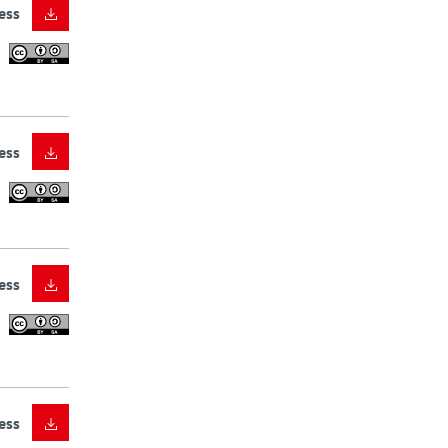
ess
ess
ess
ess