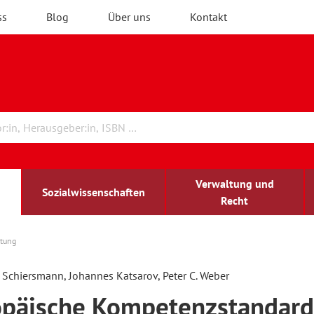
ss
Blog
Über uns
Kontakt
Verwaltung und
Sozialwissenschaften
Recht
atung
rchitektur
chreibwissenschaft
irchenrecht
lind-sehbehindert
Erwachsenenbildung
 Schiersmann, Johannes Katsarov, Peter C. Weber
päische Kompetenzstandard
ulturelle Bildung
rühkindliche Bildung
ochschule und Wissenschaft
assrecht
vb forum