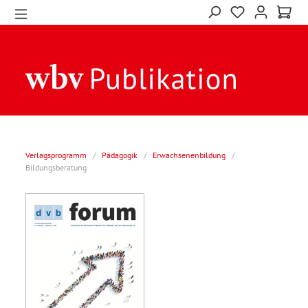
Verlagsprogramm
/
Pädagogik
/
Erwachsenenbildung
/
Bildungsberatung