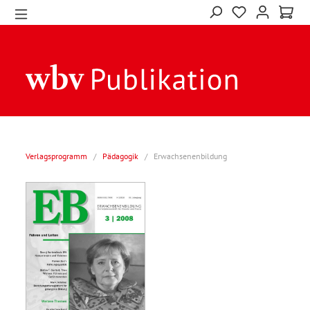
Verlagsprogramm
/
Pädagogik
/
Erwachsenenbildung