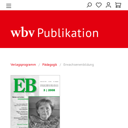
Verlagsprogramm
/
Pädagogik
/
Erwachsenenbildung