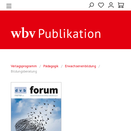
Verlagsprogramm
/
Pädagogik
/
Erwachsenenbildung
/
Bildungsberatung