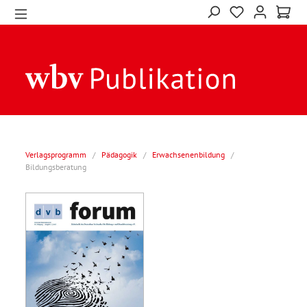
Verlagsprogramm
/
Pädagogik
/
Erwachsenenbildung
/
Bildungsberatung