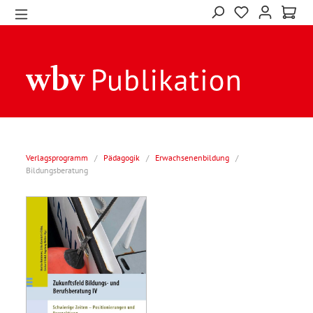
Verlagsprogramm
/
Pädagogik
/
Erwachsenenbildung
/
Bildungsberatung