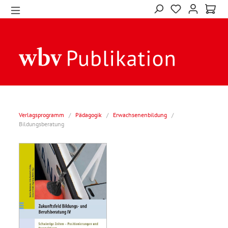
Verlagsprogramm
/
Pädagogik
/
Erwachsenenbildung
/
Bildungsberatung