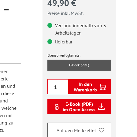
49,90 €
 –
Preise inkl. MwSt.
Versand innerhalb von 3
Arbeitstagen
lieferbar
Ebenso verfügbar als:
E-Book (PDF)
enen
erte
In den
ien und
Warenkorb
m diese
 und
E-Book (PDF)
, welche
im Open Access
en mit
rung zu
 zu
Auf den Merkzettel