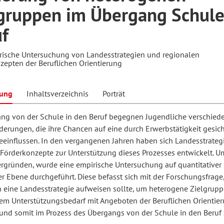
gruppen im Übergang Schule
f
hilosophie
oziale Arbeit
orum Erwachsenenbildung
Schule und Unterricht
rische Untersuchung von Landesstrategien und regionalen
zepten der Beruflichen Orientierung
chul- und Unterrichtsforschung
AB-Forum
bung
Inhaltsverzeichnis
Porträt
ersonal- und
ng von der Schule in den Beruf begegnen Jugendliche verschied
oSch
derungen, die ihre Chancen auf eine durch Erwerbstätigkeit gesich
rganisationsentwicklung
eeinflussen. In den vergangenen Jahren haben sich Landesstrateg
 Förderkonzepte zur Unterstützung dieses Prozesses entwickelt. U
ergründen, wurde eine empirische Untersuchung auf quantitativer
eminar
er Ebene durchgeführt. Diese befasst sich mit der Forschungsfrage
n eine Landesstrategie aufweisen sollte, um heterogene Zielgrupp
hem Unterstützungsbedarf mit Angeboten der Beruflichen Orientie
eitschrift für
 und somit im Prozess des Übergangs von der Schule in den Beruf
remdsprachenforschung