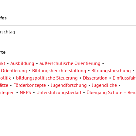
nfos
orschlag
rte
rkt
Ausbildung
außerschulische Orientierung
 Orientierung
Bildungsberichterstattung
Bildungsforschung
olitik
bildungspolitische Steuerung
Dissertation
Einflussfak
ätze
Förderkonzepte
Jugendforschung
Jugendliche
ategien
NEPS
Unterstützungsbedarf
Übergang Schule – Ber