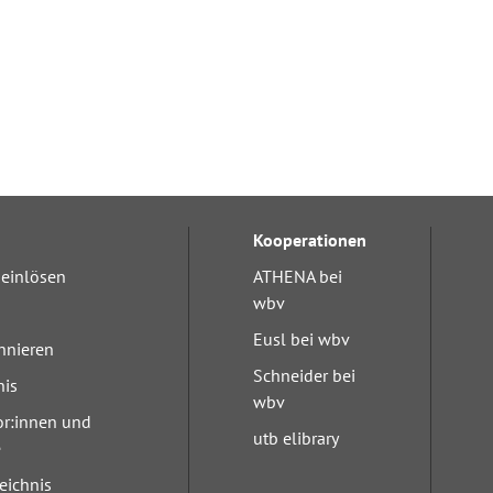
Kooperationen
einlösen
ATHENA bei
wbv
Eusl bei wbv
nnieren
Schneider bei
nis
wbv
or:innen und
utb elibrary
e
eichnis