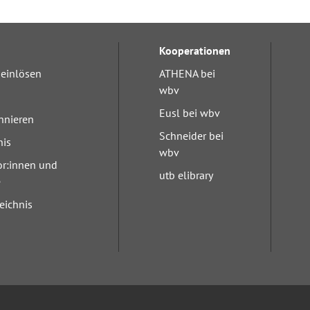
Kooperationen
einlösen
ATHENA bei
wbv
Eusl bei wbv
nnieren
Schneider bei
nis
wbv
or:innen und
utb elibrary
e
eichnis