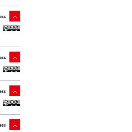
ess
ess
ess
ess