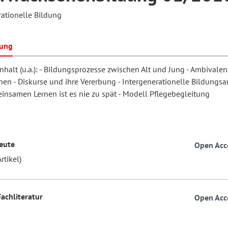
rationelle Bildung
hilosophie
oziale Arbeit
orum Erwachsenenbildung
Schule und Unterricht
bung
halt (u.a.): - Bildungsprozesse zwischen Alt und Jung - Ambivalen
en - Diskurse und ihre Vererbung - Intergenerationelle Bildungsar
chul- und Unterrichtsforschung
AB-Forum
nsamen Lernen ist es nie zu spät - Modell Pflegebegleitung
ersonal- und
oSch
rganisationsentwicklung
eute
Open Acc
rtikel)
eminar
Fachliteratur
Open Acc
eitschrift für
remdsprachenforschung