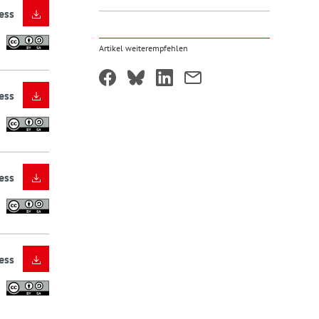
ess
Artikel weiterempfehlen
ess
ess
ess