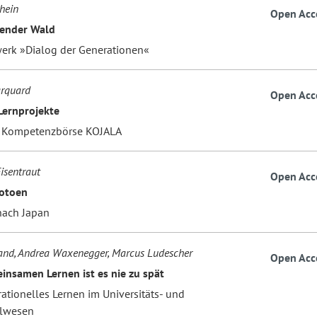
hein
Open Acc
sender Wald
erk »Dialog der Generationen«
rquard
Open Acc
 Lernprojekte
r Kompetenzbörse KOJALA
isentraut
Open Acc
Kotoen
nach Japan
and, Andrea Waxenegger, Marcus Ludescher
Open Acc
nsamen Lernen ist es nie zu spät
ationelles Lernen im Universitäts- und
lwesen