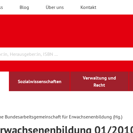
ss
Blog
Über uns
Kontakt
Verwaltung und
Sozialwissenschaften
Recht
rchitektur
chreibwissenschaft
irchenrecht
lind-sehbehindert
Erwachsenenbildung
he Bundesarbeitsgemeinschaft für Erwachsenenbildung (Hg.)
Erwachsenenbildung 01/201
ulturelle Bildung
rühkindliche Bildung
ochschule und Wissenschaft
assrecht
vb forum