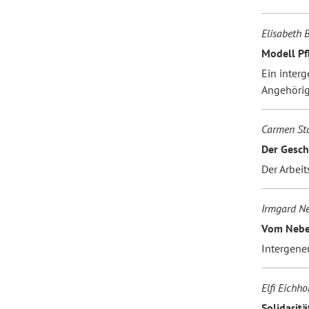
Elisabeth B
Modell Pf
Ein interg
Angehörig
Carmen Sta
Der Gesch
Der Arbei
Irmgard N
Vom Nebe
Intergene
Elfi Eichho
Solidaritä