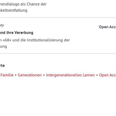
nendialoge als Chance der
hkeitsentfaltung
ney
Open Acc
und ihre Vererbung
 »68« und die Institutionalisierung der
dung
rte
Familie
Generationen
intergenerationelles Lernen
Open Acc