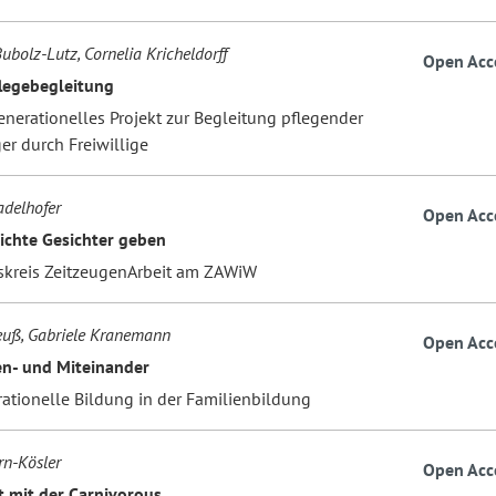
ubolz-Lutz, Cornelia Kricheldorff
Open Acc
legebegleitung
enerationelles Projekt zur Begleitung pflegender
er durch Freiwillige
delhofer
Open Acc
ichte Gesichter geben
tskreis ZeitzeugenArbeit am ZAWiW
euß, Gabriele Kranemann
Open Acc
n- und Miteinander
rationelle Bildung in der Familienbildung
rn-Kösler
Open Acc
t mit der Carnivorous