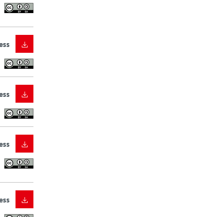
ess
ess
ess
ess