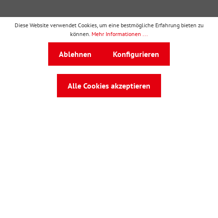
Diese Website verwendet Cookies, um eine bestmögliche Erfahrung bieten zu
können.
Mehr Informationen ...
wbv Publikation
ist ein Geschäftsbereich von
wbv
Ablehnen
Konfigurieren
Media
Auf dem Esch 4 · 33619 Bielefeld · Telefon
0521
91101-0
·
service@wbv.de
Alle Cookies akzeptieren
Folgen Sie uns auf: