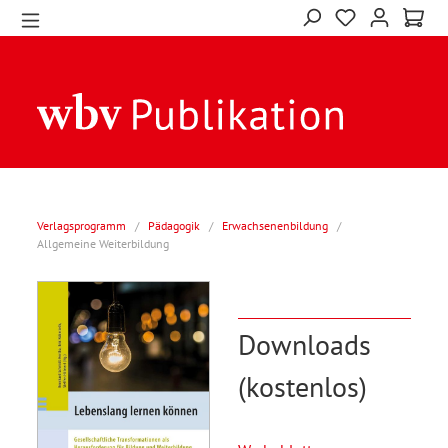
Verlagsprogramm
/
Pädagogik
/
Erwachsenenbildung
/
Allgemeine Weiterbildung
Downloads
(kostenlos)