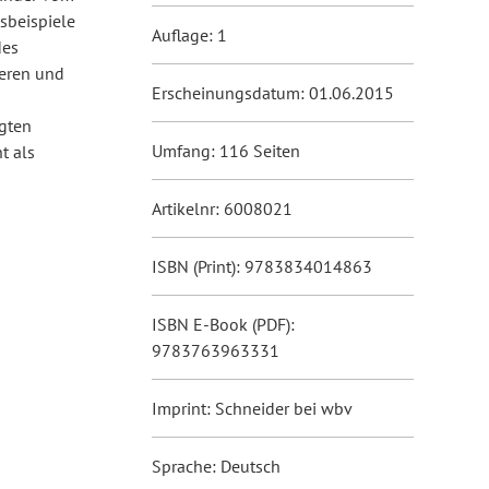
sbeispiele
Auflage: 1
des
ieren und
Erscheinungsdatum: 01.06.2015
gten
Umfang: 116 Seiten
t als
Artikelnr: 6008021
ISBN (Print): 9783834014863
ISBN E-Book (PDF):
9783763963331
Imprint: Schneider bei wbv
Sprache: Deutsch