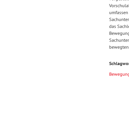
Vorschulal
umfassen 
Forum Arbeitslehre
Sachunter
das Sachl
Bewegungs
Sachunterr
bewegten 
Schlagwo
Bewegun