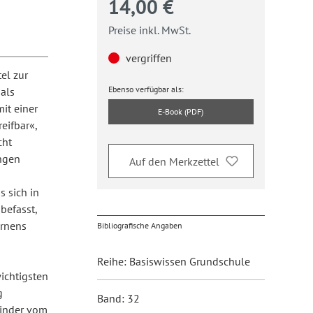
14,00 €
Preise inkl. MwSt.
vergriffen
el zur
Ebenso verfügbar als:
als
it einer
E-Book (PDF)
eifbar«,
cht
üngen
Auf den Merkzettel
s sich in
befasst,
ernens
Bibliografische Angaben
Reihe: Basiswissen Grundschule
ichtigsten
g
Band: 32
Kinder vom