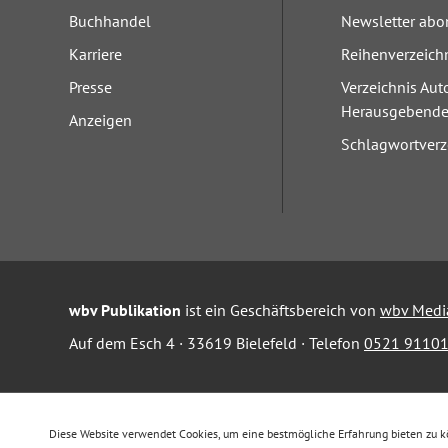
Buchhandel
Newsletter abo
Karriere
Reihenverzeich
Presse
Verzeichnis Aut
Herausgebend
Anzeigen
Schlagwortverz
wbv Publikation
ist ein Geschäftsbereich von
wbv Medi
Auf dem Esch 4 · 33619 Bielefeld · Telefon
0521 91101
Diese Website verwendet Cookies, um eine bestmögliche Erfahrung bieten zu 