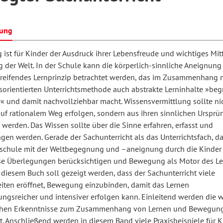
bung
hilosophie
oziale Arbeit
orum Erwachsenenbildung
Schule und Unterricht
ist für Kinder der Ausdruck ihrer Lebensfreude und wichtiges Mitt
 der Welt. In der Schule kann die körperlich-sinnliche Aneignung 
reifendes Lernprinzip betrachtet werden, das im Zusammenhang m
chul- und Unterrichtsforschung
AB-Forum
orientierten Unterrichtsmethode auch abstrakte Lerninhalte »begr
r« und damit nachvollziehbar macht. Wissensvermittlung sollte ni
 auf rationalem Weg erfolgen, sondern aus ihren sinnlichen Urspr
ersonal- und
oSch
 werden. Das Wissen sollte über die Sinne erfahren, erfasst und
rganisationsentwicklung
en werden. Gerade der Sachunterricht als das Unterrichtsfach, da
schule mit der Weltbegegnung und –aneignung durch die Kinder 
ese Überlegungen berücksichtigen und Bewegung als Motor des L
eminar
 diesem Buch soll gezeigt werden, dass der Sachunterricht viele
iten eröffnet, Bewegung einzubinden, damit das Lernen
ngsreicher und intensiver erfolgen kann. Einleitend werden die w
eitschrift für
schen Erkenntnisse zum Zusammenhang von Lernen und Bewegun
remdsprachenforschung
lt. Anschließend werden in diesem Band viele Praxisbeispiele für 