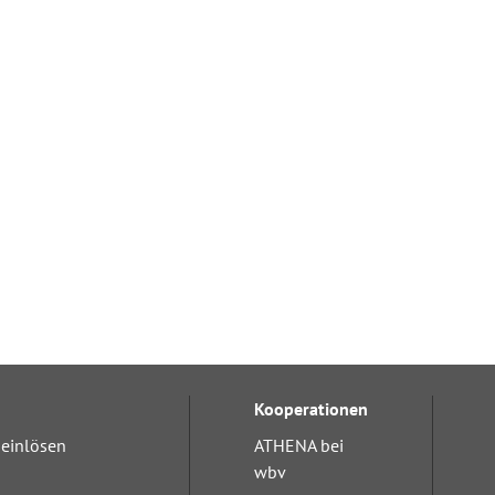
Kooperationen
einlösen
ATHENA bei
wbv