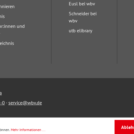
Eusl bei wbv
nnieren
Schneider bei
nis
wbv
or:innen und
utb elibrary
e
eichnis
a
-0
·
service@wbv.de
Ableh
können.
Mehr Informationen ...