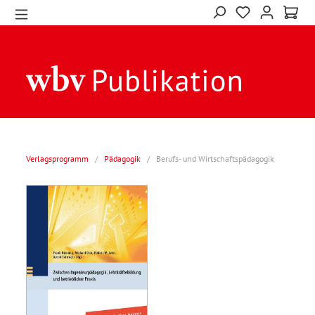
Verlagsprogramm
/
Pädagogik
/
Berufs- und Wirtschaftspädagogik