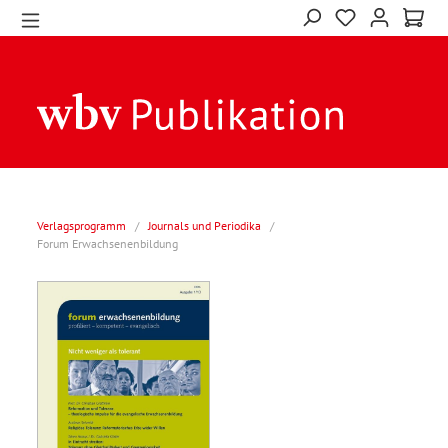
Verlagsprogramm
/
Journals und Periodika
/
Forum Erwachsenenbildung