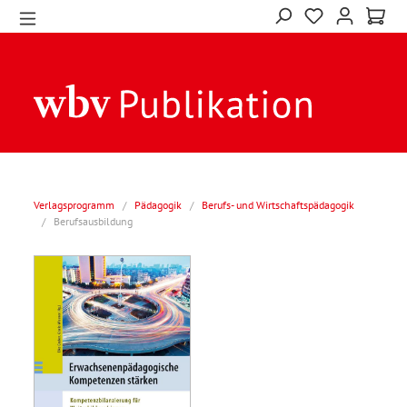
Verlagsprogramm
/
Pädagogik
/
Berufs- und Wirtschaftspädagogik
/
Berufsausbildung