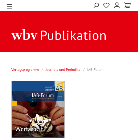
Verlagsprogramm
/
Journals und Periodika
/
IAB-Forum