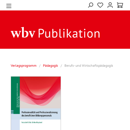
Verlagsprogramm
/
Pädagogik
/
Berufs- und Wirtschaftspädagogik