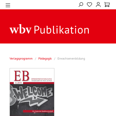
Verlagsprogramm
/
Pädagogik
/
Erwachsenenbildung