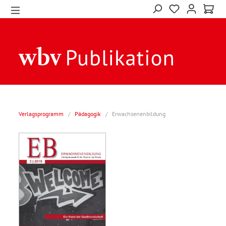
Verlagsprogramm
/
Pädagogik
/
Erwachsenenbildung