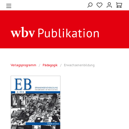
Verlagsprogramm
/
Pädagogik
/
Erwachsenenbildung