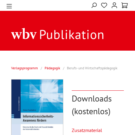
Verlagsprogramm
/
Pädagogik
/
Berufs- und Wirtschaftspädagogik
Downloads
(kostenlos)
Zusatzmaterial