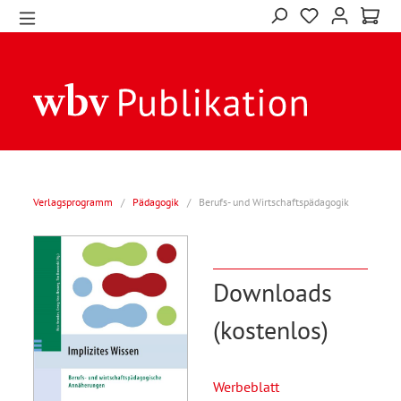
Verlagsprogramm
/
Pädagogik
/
Berufs- und Wirtschaftspädagogik
Downloads
(kostenlos)
Werbeblatt