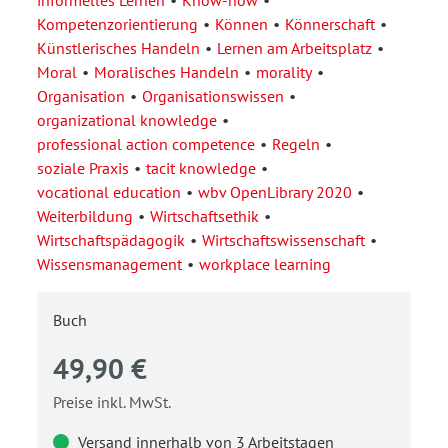
informelles Lernen
Know-how
Kompetenzorientierung
Können
Könnerschaft
Künstlerisches Handeln
Lernen am Arbeitsplatz
Moral
Moralisches Handeln
morality
Organisation
Organisationswissen
organizational knowledge
professional action competence
Regeln
soziale Praxis
tacit knowledge
vocational education
wbv OpenLibrary 2020
Weiterbildung
Wirtschaftsethik
Wirtschaftspädagogik
Wirtschaftswissenschaft
Wissensmanagement
workplace learning
Buch
49,90 €
Preise inkl. MwSt.
Versand innerhalb von 3 Arbeitstagen