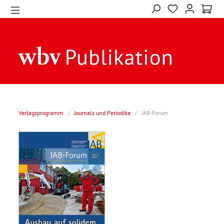
Verlagsprogramm
/
Journals und Periodika
/
IAB-Forum