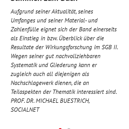
ls
Aufgrund seiner Aktualität, seines
Das 
Umfanges und seiner Material- und
umfa
Zahlenfülle eignet sich der Band einerseits
brin
..].
als Einstieg in bzw. Überblick über die
präz
iges
Resultate der Wirkungsforschung im SGB II.
Das 
ar,
Wegen seiner gut nachvollziehbaren
Stan
Systematik und Gliederung kann er
nich
ür
zugleich auch all diejenigen als
sond
Nachschlagewerk dienen, die an
Pra
Teilaspekten der Thematik interessiert sind.
EIC
PROF. DR. MICHAEL BUESTRICH,
SOCIALNET