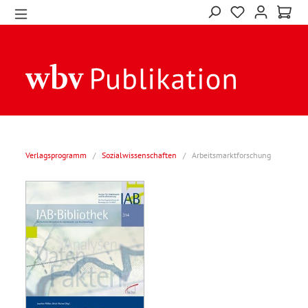
Verlagsprogramm
/
Sozialwissenschaften
/
Arbeitsmarktforschung