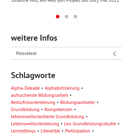
Susanne Witt, wb-web (ein Projekt des DIE), Mai 2022
Rege
Sege
fest
weitere Infos
„Leb
dies
Pressetext
Weit
legi
Schlagworte
Stefa
Augu
Alpha-Dekade
Alphabetisierung
aufsuchende Bildungsarbeit
Bedürfnisorientierung
Bildungsanbieter
Grundbildung
Kompetenzen
lebensweltorientierte Grundbildung
Lebensweltorientierung
Leo-Grundbildungsstudie
Lernsettings
Literalität
Partizipation