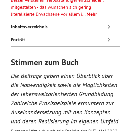
Besser verstehen, selbstständiger entscheiden,
mitgestalten - das wünschen sich gering
literalisierte Erwachsene vor allem i…
Mehr
Inhaltsverzeichnis
Porträt
Stimmen zum Buch
Die Beiträge geben einen Überblick über
Zwei
it
die Notwendigkeit sowie die Möglichkeiten
imp
der lebensweltorientierten Grundbildung.
insb
n
Zahlreiche Praxisbeispiele ermuntern zur
Blic
Auseinandersetzung mit den Konzepten
Hand
und deren Realisierung im eigenen Umfeld
2016
weit