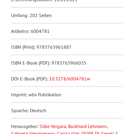
Umfang: 202 Seiten
Artikelnr: 6004781
ISBN (Print): 9783763961887
ISBN E-Book (PDF): 9783763966035
DOI E-Book (PDF):
10.3278/6004781w
Imprint: wbv Publikation
Sprache: Deutsch
Herausgeber:
Silke Vergara
,
Burkhard Lehmann
,
Gabriele Vierzigmann
,
Carola Iller
,
DGWF Dt. Gesell. f.