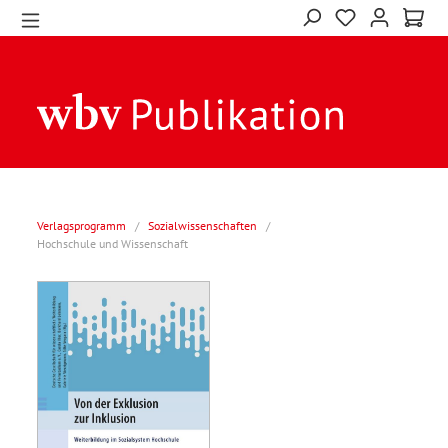
Verlagsprogramm
/
Sozialwissenschaften
/
Hochschule und Wissenschaft