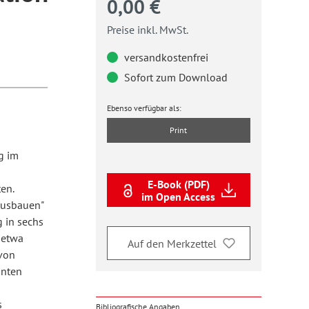
0,00 €
Preise inkl. MwSt.
versandkostenfrei
Sofort zum Download
Ebenso verfügbar als:
Print
g im
E-Book (PDF)
en.
im Open Access
ausbauen"
 in sechs
 etwa
Auf den Merkzettel
von
anten
s
Bibliografische Angaben