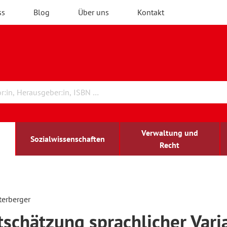
ss
Blog
Über uns
Kontakt
Verwaltung und
Sozialwissenschaften
Recht
rchitektur
chreibwissenschaft
irchenrecht
lind-sehbehindert
Erwachsenenbildung
erberger
schätzung sprachlicher Vari
ulturelle Bildung
rühkindliche Bildung
ochschule und Wissenschaft
assrecht
vb forum