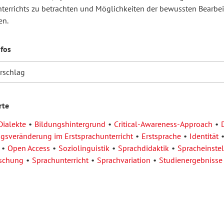
terrichts zu betrachten und Möglichkeiten der bewussten Bearbe
en.
nfos
orschlag
rte
Dialekte
Bildungshintergrund
Critical-Awareness-Approach
ngsveränderung im Erstsprachunterricht
Erstsprache
Identität
Open Access
Soziolinguistik
Sprachdidaktik
Spracheinste
rschung
Sprachunterricht
Sprachvariation
Studienergebnisse