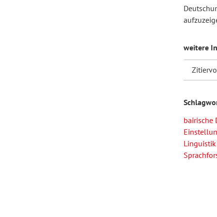
Deutschun
aufzuzeig
Forum Arbeitslehre
weitere I
Zitierv
Schlagwo
bairische 
Einstellu
Linguistik
Sprachfo