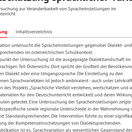
rsuchung zur Veränderbarkeit von Spracheinstellungen im
terricht
hilosophie
oziale Arbeit
orum Erwachsenenbildung
Schule und Unterricht
bung
Inhaltsverzeichnis
kation untersucht die Spracheinstellungen gegenüber Dialekt- und
chul- und Unterrichtsforschung
AB-Forum
prechenden im österreichischen Schulkontext.
unkt der Untersuchung ist die ausgeprägte Dialektlandschaft im
rachigen Teil Österreichs. Dort spricht der Großteil der Bevölkerun
ersonal- und
oSch
nen Dialekt oder eine Umgangssprache. Die Einstellung zu den
rganisationsentwicklung
nen Sprachvarietäten ist jedoch ambivalent - auch unter Lehrkräft
 des Projekts „Sprachliche Vielfalt verstehen, wertschätzen und 
terialien für den Deutschunterricht entwickelt und deren Wirkung
eminar
hulen getestet. Eine Untersuchung der Spracheinstellungen zeigte
tsspezifische sowie regionale Unterschiede in der Wahrnehmung 
nd Standardsprechenden. Die Intervention führte zu einer signifik
eitschrift für
ung der Kompetenzeinschätzungen von Dialektsprechenden.
remdsprachenforschung
ublikation ist es, Sprachvariation als wesentlichen Gegenstand de