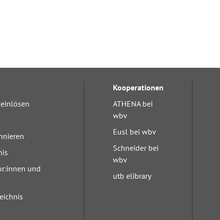
Kooperationen
einlösen
ATHENA bei
wbv
Eusl bei wbv
nnieren
Schneider bei
nis
wbv
or:innen und
utb elibrary
e
eichnis