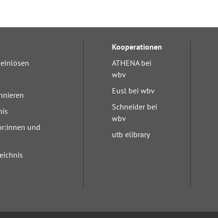
Kooperationen
einlösen
ATHENA bei
wbv
Eusl bei wbv
nnieren
Schneider bei
nis
wbv
or:innen und
utb elibrary
e
eichnis