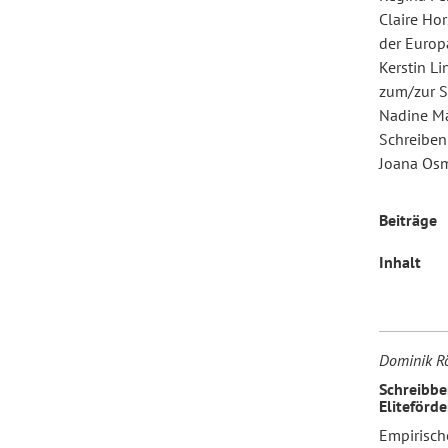
Claire Ho
der Europa
Forum Arbeitslehre
Kerstin L
zum/zur Sc
Nadine Ma
Schreiben
Joana Osma
Beiträge
Inhalt
Dominik R
Schreibbe
Eliteförd
Empirisch