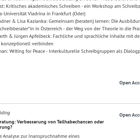
rst: Kritisches akademisches Schreiben - ein Workshop am Schreib
-Universität Viadrina in Frankfurt (Oder)
indner & Lisa Kazianka: Gemeinsam (beraten) lernen: Die Ausbildu
hreibberater*in in Österreich - der Weg von der Theorie in die Pra
rth & Jürgen Apfelbeck: Fachliche und sprachliche Inhalte mit d
 konzeptionell verbinden
n: Writing for Peace - Interkulturelle Schreibgruppen als Dialogp
Open Acc
öding
Open Acc
ratung: Verbesserung von Teilhabechancen oder
erung?
e Analyse zur Inanspruchnahme eines