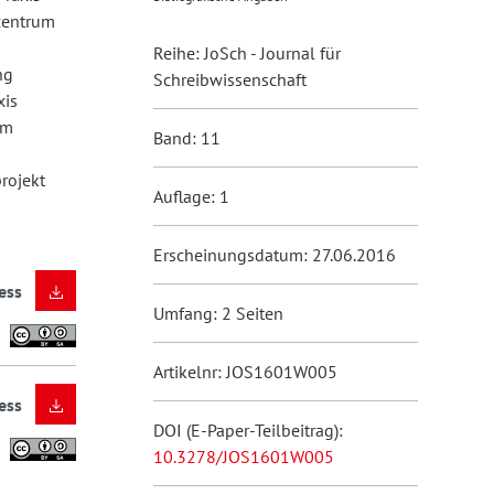
zentrum
Reihe: JoSch - Journal für
ng
Schreibwissenschaft
xis
em
Band: 11
rojekt
Auflage: 1
Erscheinungsdatum: 27.06.2016
ess
Umfang: 2 Seiten
Artikelnr: JOS1601W005
ess
DOI (E-Paper-Teilbeitrag):
10.3278/JOS1601W005