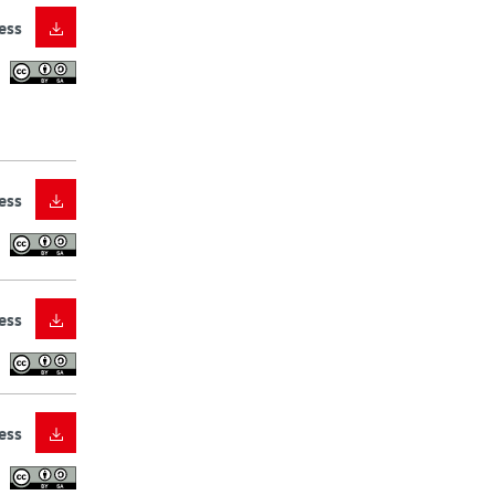
ess
ess
ess
ess