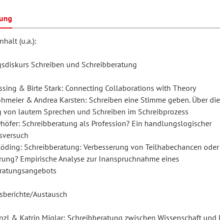
bung
hilosophie
oziale Arbeit
orum Erwachsenenbildung
Schule und Unterricht
halt (u.a.):
sdiskurs Schreiben und Schreibberatung
chul- und Unterrichtsforschung
AB-Forum
ssing & Birte Stark: Connecting Collaborations with Theory
hmeier & Andrea Karsten: Schreiben eine Stimme geben. Über die
 von lautem Sprechen und Schreiben im Schreibprozess
ersonal- und
oSch
höfer: Schreibberatung als Profession? Ein handlungslogischer
rganisationsentwicklung
sversuch
öding: Schreibberatung: Verbesserung von Teilhabechancen oder
erung? Empirische Analyse zur Inanspruchnahme eines
eminar
ratungsangebots
sberichte/Austausch
eitschrift für
remdsprachenforschung
nzl & Katrin Miglar: Schreibberatung zwischen Wissenschaft und 