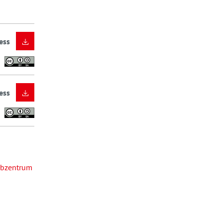
ess
ess
ibzentrum