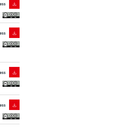
ess
ess
ess
ess