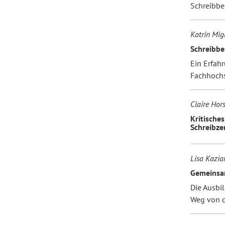
Schreibbe
Katrin Migl
Schreibbe
Ein Erfah
Fachhochs
Claire Hors
Kritische
Schreibze
Lisa Kazia
Gemeinsam
Die Ausbil
Weg von de