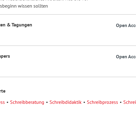
sbeginn wissen sollten
zen & Tagungen
Open Acc
apers
Open Acc
rte
ess
Schreibberatung
Schreibdidaktik
Schreibprozess
Schre