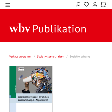
Verlagsprogramm
/
Sozialwissenschaften
/
Sozialforschung